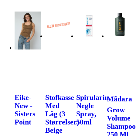
Eike-
Stofkasse
Spirularin
Mãdara
New -
Med
Negle
Grow
Sisters
Låg (3
Spray,
Volume
Point
Størrelser)
50ml
Shampoo
Beige
250 Ml.