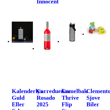
Innocent
Kalenderlys
Carredueñas
Camelbak
Clemento
Guld
Rosado
Thrive
Sjove
Eller
2025
Flip
Biler