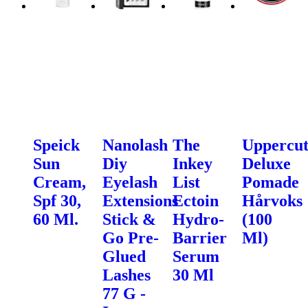
Speick
Nanolash
The
Uppercu
Sun
Diy
Inkey
Deluxe
Cream,
Eyelash
List
Pomade
Spf 30,
Extensions
Ectoin
Hårvoks
60 Ml.
Stick &
Hydro-
(100
Go Pre-
Barrier
Ml)
Glued
Serum
Lashes
30 Ml
77 G -