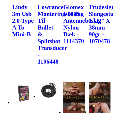
Lindy
Lowrance
Glomex
Trudesig
3m Usb
Monteringsbeslag
V9175
Slangest
2.0 Type
Til
Antennebeslag
1 1/2" X
A To
Bullet
Nylon
38mm
Mini-B
&
Dæk -
90gr -
Splitshot
1114370
1070478
Transducer
-
1106448