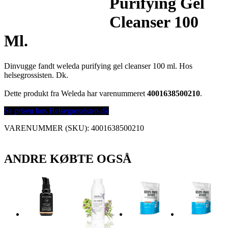
Purifying Gel
Cleanser 100
Ml.
Dinvugge fandt weleda purifying gel cleanser 100 ml. Hos
helsegrossisten. Dk.
Dette produkt fra Weleda har varenummeret
4001638500210
.
Se prisen hos Helsegrossisten.dk
VARENUMMER (SKU):
4001638500210
ANDRE KØBTE OGSÅ