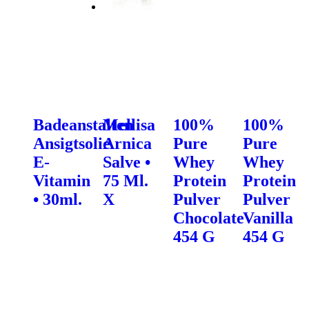
Badeanstalten
Mellisa
100%
100%
Ansigtsolie
Arnica
Pure
Pure
E-
Salve •
Whey
Whey
Vitamin
75 Ml.
Protein
Protein
• 30ml.
X
Pulver
Pulver
Chocolate
Vanilla
454 G
454 G