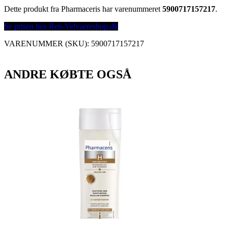
Dette produkt fra Pharmaceris har varenummeret
5900717157217
.
Se prisen hos Ren-Velvaereshop.dk
VARENUMMER (SKU):
5900717157217
ANDRE KØBTE OGSÅ