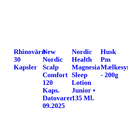
Rhinovärn
New
Nordic
Husk
30
Nordic
Health
Pm
Kapsler
Scalp
Magnesia
Mælkesyr
Comfort
Sleep
- 200g
120
Lotion
Kaps.
Junior •
Datovarer
135 Ml.
09.2025