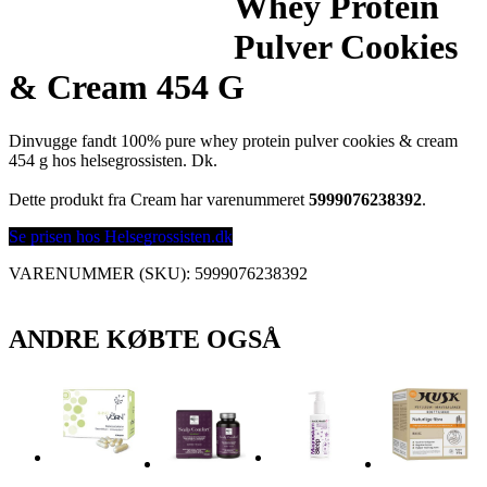
Whey Protein
Pulver Cookies
& Cream 454 G
Dinvugge fandt 100% pure whey protein pulver cookies & cream
454 g hos helsegrossisten. Dk.
Dette produkt fra Cream har varenummeret
5999076238392
.
Se prisen hos Helsegrossisten.dk
VARENUMMER (SKU):
5999076238392
ANDRE KØBTE OGSÅ