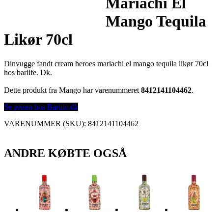
Mariachi El
Mango Tequila
Likør 70cl
Dinvugge fandt cream heroes mariachi el mango tequila likør 70cl
hos barlife. Dk.
Dette produkt fra Mango har varenummeret
8412141104462
.
Se prisen hos Barlife.dk
VARENUMMER (SKU):
8412141104462
ANDRE KØBTE OGSÅ